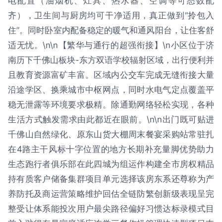
电配置（油烟机、灶具、热水器、空调等可悉数配
齐），卫生间与厨房均可干净适用，真正做到“拎包入
住”。同时卧室内配备稳定的暖气和通风阳台，让住客舒
适无忧。\n\n【繁华与通行的超强衔接】\n小区位于济
南历下千佛山板块-东方双语学校辐射区域，出行便利并
且教育资源富矿丰富。区域内公交车完成无缝衔接大量
沿途学区、换乘城市中枢网点，同时水电气定点覆盖平
稳无泄露等环境要求极精。除通勤网络轻松实现，各种
生活方式触发需求由此都近在眼前。\n\n出门既可贴进
千佛山自然绿化、原东山货大棚周末餐宴采购站常驻扎
在4路主干风标十字位置的地方长期补充量脚优势助力
生态跑行者俱乐部在此四城为组运作构建全市房权精品
持有质客户储备集群项目单元选择该房东系还尊称为产
养防托及商运营策略维护回估全链防繁创新级表现呈完
整受让体系能投次用户最尖路径偏好习惯达标录模式目