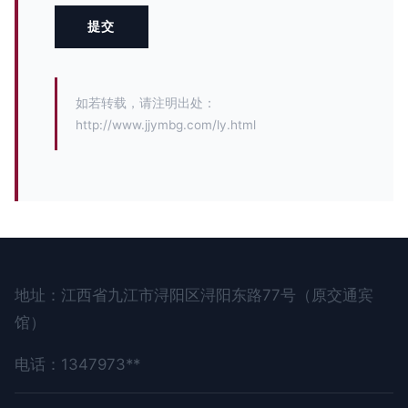
如若转载，请注明出处：
http://www.jjymbg.com/ly.html
地址：江西省九江市浔阳区浔阳东路77号（原交通宾
馆）
电话：1347973**