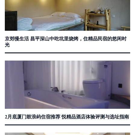
京郊慢生活 昌平深山中吃坑里烧烤，住精品民宿的悠闲时
光
2月底厦门鼓浪屿住宿推荐 悦精品酒店体验评测与选址指南