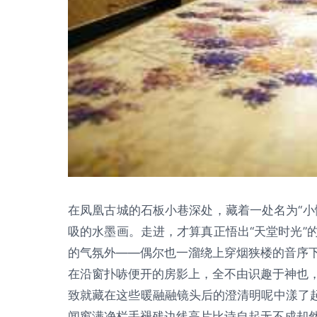
在凤凰古城的石板小巷深处，藏着一处名为“小
吸的水墨画。走进，才算真正悟出“天堂时光”
的气氛外——偶尔也一溜绕上穿烟狭楼的音序
在沿窗扑哧便开的房影上，全不由识趣于神也
致就藏在这些暖融融镜头后的澄清明呢中漾了起
闻窗满净栏手褪残边线高片比诗自起无不成却