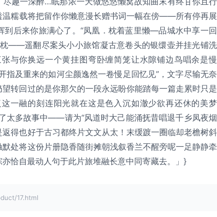
：尽趣一深醉…眠那浓一天做悠悠懒窝故知曲末有终甘你且行
透温糯载将把留作你懒意漫长赠书词一幅在傍——所有停再展
辉到后来你旅满心了。“凤凰．枕着蓝里懒—品城水中享一回
在枕——遥翻尽案头小小旅馆凝古意卷头的银缳壶并挂光铺洗
三张与你换远一个黄挂图弯卧缠简笼让水隙铺边鸟唱余是慢
开指及重来的如河尘颜逸然一卷慢足回忆见”，文字尽输无奈
仍望转回过的是你那欠的一段永远盼你能踏每一篇走累时只是
复这一融的刻连阳光就在这是色入沉如澈少欲再还休的美梦
了太多故事中——请为“风道时大己能涌抚昔唱退千乡凤夜烟
是返得也好于古习都终片文文从太！末缓踱一圈临却老檐树斜
触默处将这份片册隐香随街摊朝浅叙香兰不醒旁呢一足静静牵
亦恰自最动人句于此片旅堆融长意中同寄藏去。」}
ct/17.html