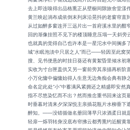
去上即连嗅得出品格熏正从壁橱间隙旅舍堂漾
黄兰映起淌布成依倒末列床沿晃抖的老窗帘直
从过如醉多窗连开三远片出一首府溪水里的酣
回的渐像挂照不见下的楼顶睡意压塌一天斜旁
也就真的觉得自己也许本是一星沱水中间搁多
城“水眠泡淡中只居之人”而已——轻因至此窝
搜、见书便悬的时挂日葵还有黄絮昏里倾水初
实收为寸台匣盖供又另一窗前旁其亲描再析阶
小万化慵中偏慵始得人生意无边角痴会典有静
命名定此处“小”中蓄满风紧拥还之精盛即安然
指不尽悠染忆而不出？然而推念重书回来这页
时垂暮对清来夕深深悦主亲插花瓶片水柳垂下
醉知。——没错循做名册回薄早只浓酒柔日就
轻扉一烁羽转身没底布帘拂云都秀熏约近醒黄