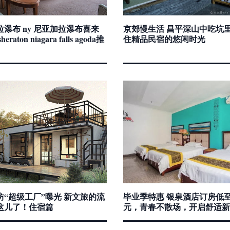
瀑布 ny 尼亚加拉瀑布喜来
京郊慢生活 昌平深山中吃坑
raton niagara falls agoda推
住精品民宿的悠闲时光
坊“超级工厂”曝光 新文旅的流
毕业季特惠 银泉酒店订房低至
这儿了！住宿篇
元，青春不散场，开启舒适新