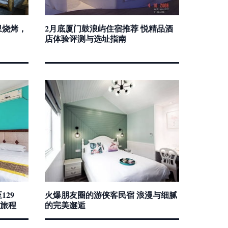
里烧烤，
2月底厦门鼓浪屿住宿推荐 悦精品酒
店体验评测与选址指南
129
火爆朋友圈的游侠客民宿 浪漫与细腻
旅程
的完美邂逅