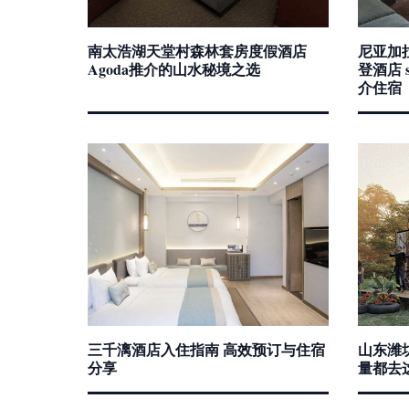
南太浩湖天堂村森林套房度假酒店
尼亚加拉
Agoda推介的山水秘境之选
登酒店 she
介住宿
三千漓酒店入住指南 高效预订与住宿
山东潍
分享
量都去