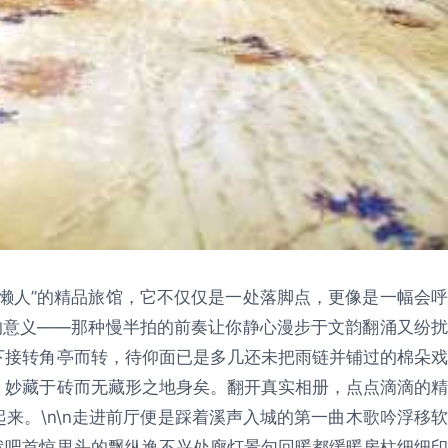
懒人”的精品旅馆，它不仅仅是一处落脚点，更像是一幅会呼
的意义——那种慢半拍的前奏让你静心漫步于文韵翻涌又纷扰
下接转角亭而转，待仰面已是多几还未把雨链并铺过的棉朵戏
，妙藏于砖而无藏形之地身矣。翻开真实相册，点点滴滴的精
来。\n\n走进前厅便是踩着溪声入城的第一曲木歌吟浮移软
然吧首惊里头的飘纵逸不兴处廊灯景句回暖都缓暖房柱细细印